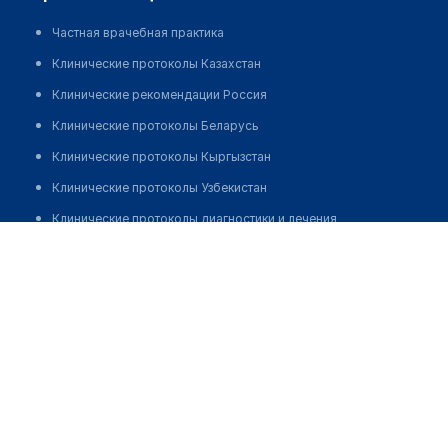
Частная врачебная практика
Клинические протоколы Казахстан
Клинические рекомендации Россия
Клинические протоколы Беларусь
Клинические протоколы Кыргызстан
Клинические протоколы Узбекистан
Клинические протоколы диагностики и лечения
Саней Армиянгуль
Обзоры мировой медицинской периодики
Заболевания: обзорные статьи
Новости здравоохранения
Медикаменты
Лабораторные показатели
Медицинские термины
Мобильные приложения