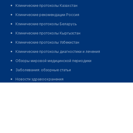
Клинические протоколы Казахстан
Клинические рекомендации Россия
Клинические протоколы Беларусь
Клинические протоколы Кыргызстан
Клинические протоколы Узбекистан
Клинические протоколы диагностики и лечения
Обзоры мировой медицинской периодики
Заболевания: обзорные статьи
Новости здравоохранения
Амиржанов Жаслан Нурланович
Медикаменты
Лабораторные показатели
Медицинские термины
Мобильные приложения
клиникам