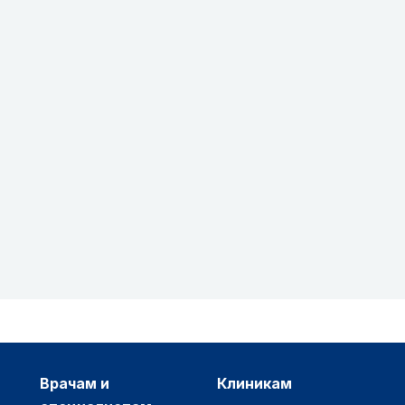
врачам и
клиникам