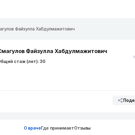
агулов Файзулла Хабдулмажитович
Смагулов Файзулла Хабдулмажитович
бщий стаж (лет): 30
Поде
О враче
Где принимает
Отзывы