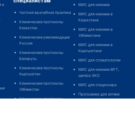
специалистам
й и
МИС для клиники
Частная врачебная практика
МИС для клиники в
к
Казахстане
Клинические протоколы
Казахстан
МИС для клиники в
Узбекистане
Клинические рекомендации
Россия
МИС для клиники в
Кыргызстане
Клинические протоколы
Беларусь
МИС для стоматологии
Клинические протоколы
МИС для клиники ВРТ,
Кыргызстан
центра ЭКО
Клинические протоколы
МИС для стационара
ния
Узбекистан
Программа для аптеки
Клинические протоколы
Автоматизация блока
диагностики и лечения
питания
Обзоры мировой
Реклама и продвижение
медицинской периодики
клиник
Заболевания: обзорные
Разработка сайта клиники