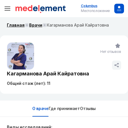
Columbus
Местоположение
Главная
Врачи
Кагарманова Арай Кайратовна
Нет отзывов
Кагарманова Арай Кайратовна
Общий стаж (лет): 11
О враче
Где принимает
Отзывы
Виды исследований: