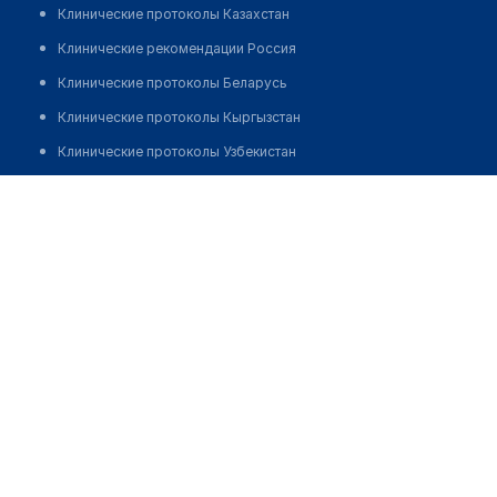
Клинические протоколы Казахстан
Клинические рекомендации Россия
Клинические протоколы Беларусь
Клинические протоколы Кыргызстан
Клинические протоколы Узбекистан
Клинические протоколы диагностики и лечения
Файзуллина Мария Баяновна
Обзоры мировой медицинской периодики
Запись
Заболевания: обзорные статьи
Новости здравоохранения
Медикаменты
Лабораторные показатели
Медицинские термины
Мобильные приложения
клиникам
МИС для клиники