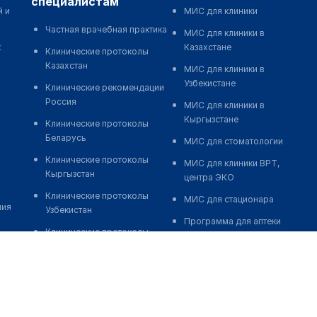
специалистам
й и
МИС для клиники
Частная врачебная практика
МИС для клиники в
к
Казахстане
Клинические протоколы
Казахстан
МИС для клиники в
Узбекистане
Клинические рекомендации
Россия
МИС для клиники в
Кыргызстане
Клинические протоколы
Беларусь
МИС для стоматологии
Клинические протоколы
МИС для клиники ВРТ,
Кыргызстан
центра ЭКО
Клинические протоколы
МИС для стационара
ния
Узбекистан
Программа для аптеки
Клинические протоколы
Автоматизация блока
диагностики и лечения
питания
Обзоры мировой
Реклама и продвижение
медицинской периодики
клиник
Заболевания: обзорные
Разработка сайта клиники