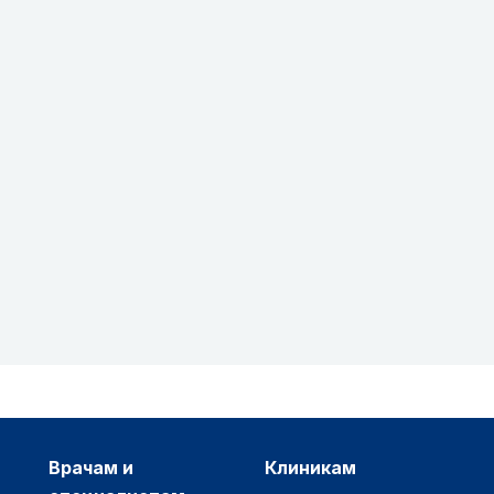
врачам и
клиникам