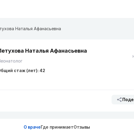
тухова Наталья Афанасьевна
Петухова Наталья Афанасьевна
Неонатолог
бщий стаж (лет): 42
Поде
О враче
Где принимает
Отзывы