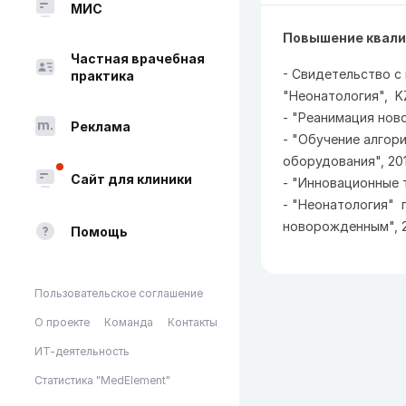
МИС
Повышение квали
Частная врачебная
- Свидетельство с
практика
"Неонатология",  K
- "Реанимация ново
Реклама
- "Обучение алгор
оборудования", 2014
Сайт для клиники
- "Инновационные т
- "Неонатология" 
новорожденным", 2
Помощь
Пользовательское соглашение
О проекте
Команда
Контакты
ИТ-деятельность
Статистика "MedElement"