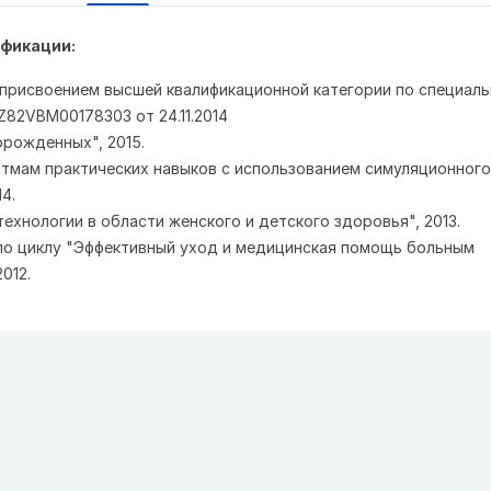
фикации:
 присвоением высшей квалификационной категории по специаль
Z82VBM00178303 от 24.11.2014

рожденных", 2015.

итмам практических навыков с использованием симуляционного 
.

ехнологии в области женского и детского здоровья", 2013.

 по циклу "Эффективный уход и медицинская помощь больным 
012.