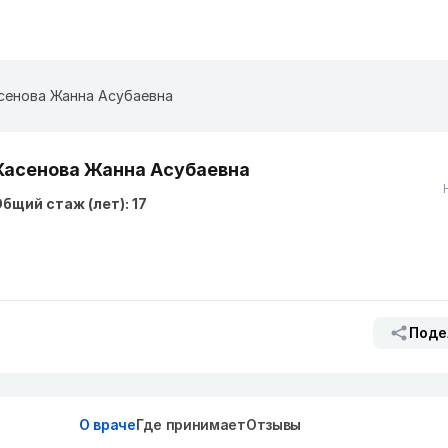
сенова Жанна Асубаевна
Хасенова Жанна Асубаевна
бщий стаж (лет): 17
Поде
О враче
Где принимает
Отзывы