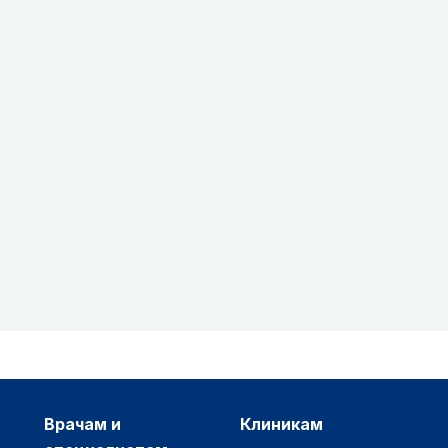
врачам и
клиникам