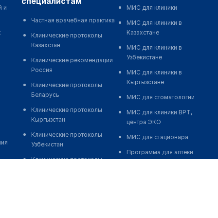
специалистам
й и
МИС для клиники
Частная врачебная практика
МИС для клиники в
к
Казахстане
Клинические протоколы
Казахстан
МИС для клиники в
Узбекистане
Клинические рекомендации
Россия
МИС для клиники в
Кыргызстане
Клинические протоколы
Беларусь
МИС для стоматологии
Клинические протоколы
МИС для клиники ВРТ,
Кыргызстан
центра ЭКО
Клинические протоколы
МИС для стационара
ния
Узбекистан
Программа для аптеки
Клинические протоколы
Автоматизация блока
диагностики и лечения
питания
Обзоры мировой
Реклама и продвижение
медицинской периодики
клиник
Заболевания: обзорные
Разработка сайта клиники