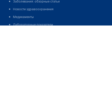
Заболевания: обзорные статьи
Новости здравоохранения
Медикаменты
Лабораторные показатели
Жолдыбаева Гульжан Жумановна
Медицинские термины
Мобильные приложения
клиникам
МИС для клиники
МИС для клиники в Казахстане
МИС для клиники в Узбекистане
МИС для клиники в Кыргызстане
МИС для стоматологии
МИС для клиники ВРТ, центра ЭКО
МИС для стационара
Программа для аптеки