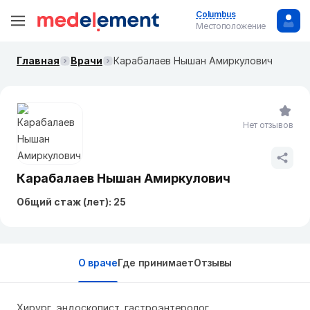
Columbus
Местоположение
Главная
Врачи
Карабалаев Нышан Амиркулович
Нет отзывов
Карабалаев Нышан Амиркулович
Общий стаж (лет): 25
О враче
Где принимает
Отзывы
Хирург, эндоскопист, гастроэнтеролог