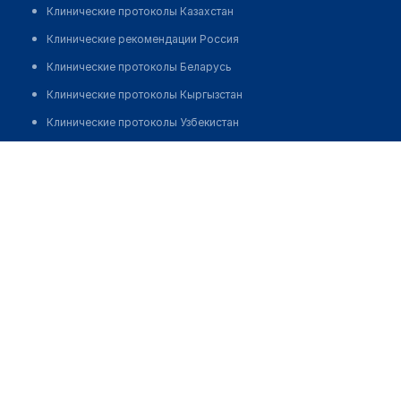
Клинические протоколы Казахстан
Клинические рекомендации Россия
Клинические протоколы Беларусь
Клинические протоколы Кыргызстан
Клинические протоколы Узбекистан
Клинические протоколы диагностики и лечения
Абдукаримова Нэля Абдрахмановна
Обзоры мировой медицинской периодики
Заболевания: обзорные статьи
Новости здравоохранения
Медикаменты
Лабораторные показатели
Медицинские термины
Мобильные приложения
клиникам
МИС для клиники