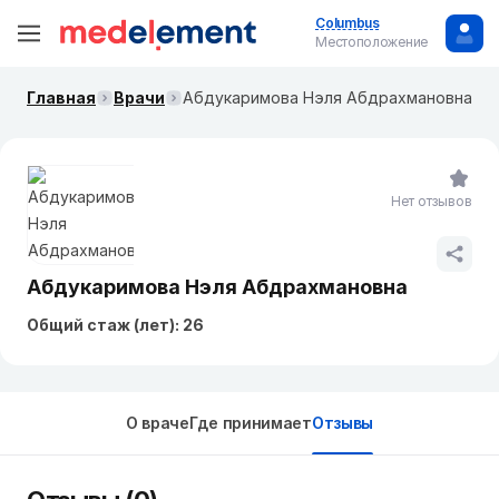
Columbus
Местоположение
Главная
Врачи
Абдукаримова Нэля Абдрахмановна
Нет отзывов
Абдукаримова Нэля Абдрахмановна
Общий стаж (лет): 26
О враче
Где принимает
Отзывы