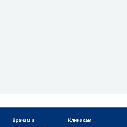
врачам и
клиникам