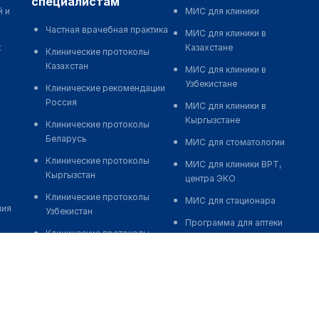
специалистам
й и
МИС для клиники
Частная врачебная практика
МИС для клиники в
к
Казахстане
Клинические протоколы
Казахстан
МИС для клиники в
Узбекистане
Клинические рекомендации
Россия
МИС для клиники в
Кыргызстане
Клинические протоколы
Беларусь
МИС для стоматологии
Клинические протоколы
МИС для клиники ВРТ,
Кыргызстан
центра ЭКО
Клинические протоколы
МИС для стационара
ния
Узбекистан
Программа для аптеки
Клинические протоколы
Автоматизация блока
диагностики и лечения
питания
Обзоры мировой
Реклама и продвижение
медицинской периодики
клиник
Заболевания: обзорные
Разработка сайта клиники