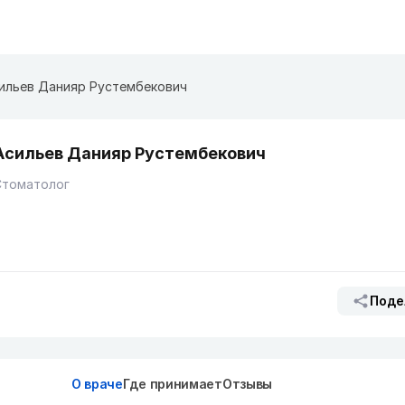
ильев Данияр Рустембекович
Асильев Данияр Рустембекович
Стоматолог
Поде
О враче
Где принимает
Отзывы