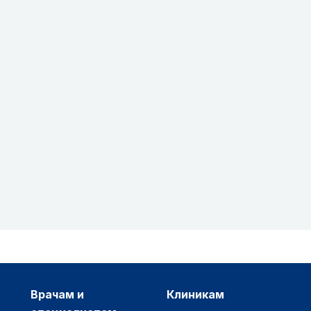
врачам и
клиникам