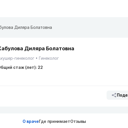
булова Диляра Болатовна
Кабулова Диляра Болатовна
кушер-гинеколог
Гинеколог
бщий стаж (лет): 22
Поде
О враче
Где принимает
Отзывы