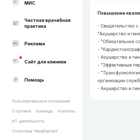
МИС
Повышение квали
Частная врачебная
- Свидетельство с
практика
"Акушерство и гине
- "Обязательное со
Реклама
- "Кардиотокографи
- Акушерство и гин
Сайт для клиники
- "Эффективные пер
- "Трансфузиологи
Помощь
организации службы
- Акушерство и ги
Пользовательское соглашение
О проекте
Команда
Контакты
ИТ-деятельность
Статистика "MedElement"