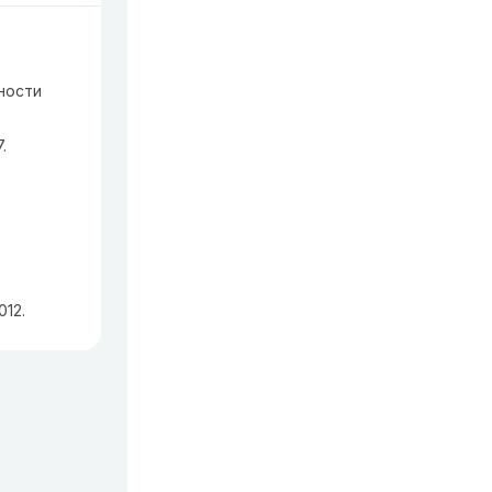
ости 


012.