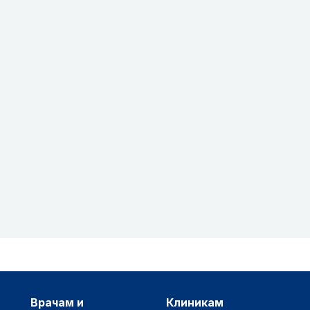
врачам и
клиникам