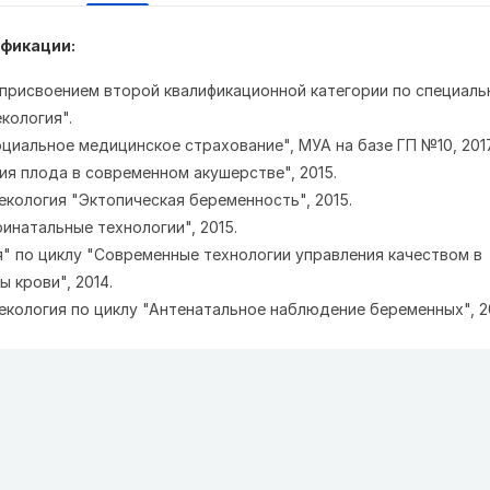
фикации:
 присвоением второй квалификационной категории по специальн
кология".

циальное медицинское страхование", МУА на базе ГП №10, 2017.
я плода в современном акушерстве", 2015.

екология "Эктопическая беременность", 2015.

инатальные технологии", 2015.

я" по циклу "Современные технологии управления качеством в 
 крови", 2014.

некология по циклу "Антенатальное наблюдение беременных", 2