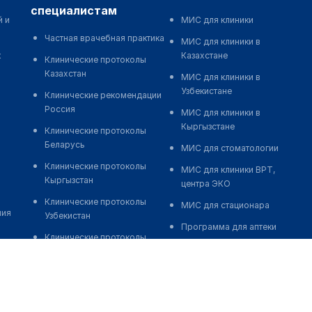
специалистам
й и
МИС для клиники
Частная врачебная практика
МИС для клиники в
к
Казахстане
Клинические протоколы
Казахстан
МИС для клиники в
Узбекистане
Клинические рекомендации
Россия
МИС для клиники в
Кыргызстане
Клинические протоколы
Беларусь
МИС для стоматологии
Клинические протоколы
МИС для клиники ВРТ,
Кыргызстан
центра ЭКО
Клинические протоколы
МИС для стационара
ния
Узбекистан
Программа для аптеки
Клинические протоколы
Автоматизация блока
диагностики и лечения
питания
Обзоры мировой
Реклама и продвижение
медицинской периодики
клиник
Заболевания: обзорные