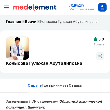
Columbus
Местоположение
Главная
Врачи
Конысова Гульжан Абуталиповна
5.0
1 отзыв
Конысова Гульжан Абуталиповна
О враче
Где принимает
Отзывы
Заведующий ЛОР отделением
Областной клинической
больницы г. Шымкент.