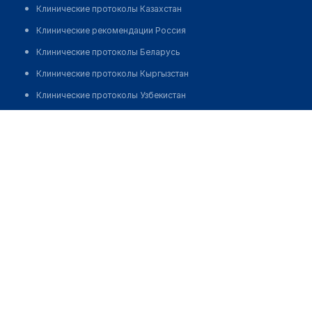
Клинические протоколы Казахстан
Клинические рекомендации Россия
Клинические протоколы Беларусь
Клинические протоколы Кыргызстан
Клинические протоколы Узбекистан
Клинические протоколы диагностики и лечения
Конысова Гульжан Абуталиповна
Обзоры мировой медицинской периодики
Заболевания: обзорные статьи
Новости здравоохранения
Медикаменты
Лабораторные показатели
Медицинские термины
Мобильные приложения
клиникам
МИС для клиники