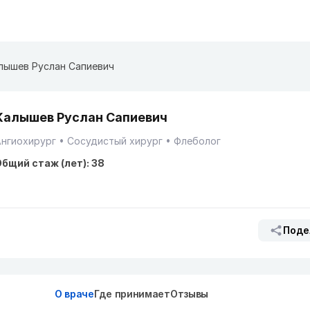
лышев Руслан Сапиевич
Калышев Руслан Сапиевич
Ангиохирург
Сосудистый хирург
Флеболог
бщий стаж (лет): 38
Поде
О враче
Где принимает
Отзывы