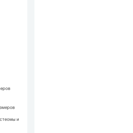
меров
азмеров
остеомы и