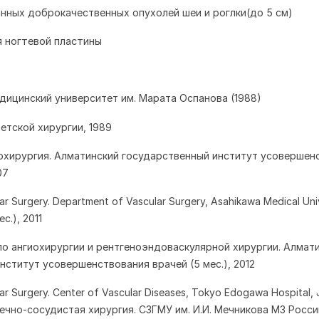
анных доброкачественных опухолей шеи и роглки(до 5 см)
я ногтевой пластины
едицинский университет им. Марата Оспанова (1988)
етской хирургии, 1989
иохирургия. Алматинский государственный институт усовершен
07
lar Surgery. Department of Vascular Surgery, Asahikawa Medical Uni
ес
.), 2011
по ангиохирургии и рентгеноэндоваскулярной хирургии. Алмат
нститут усовершенствования врачей (5 мес.), 2012
ular Surgery. Center of Vascular Diseases, Tokyo Edogawa Hospital,
ечно
-
сосудистая хирургия
.
СЗГМУ им. И.И. Мечникова МЗ Росси