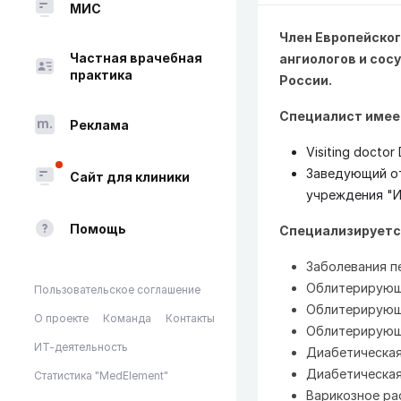
МИС
Член Европейског
Частная врачебная
ангиологов и сос
практика
России.
Специалист имее
Реклама
Visiting docto
Заведующий о
Сайт для клиники
учреждения "И
Помощь
Специализируетс
Заболевания п
Облитерирующ
Пользовательское соглашение
Облитерирующ
О проекте
Команда
Контакты
Облитерирующ
ИТ-деятельность
Диабетическая
Диабетическая
Статистика "MedElement"
Варикозное ра