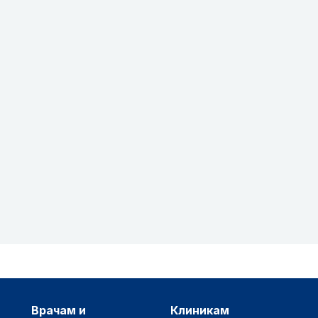
врачам и
клиникам