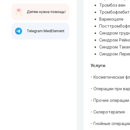
Тромбоз вен
Детям нужна помощь!
Тромбофлебит
Варикоцеле
Посттромбофл
Telegram MedElement
Синдром груд
Синдром Рейн
Синдром Така
Синдром Лери
Услуги:
- Косметическая ф
- Операции при ва
- Прочие операции
- Склеротерапия
- Гнойные операци