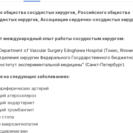
о общества сосудистых хирургов, Российского общества
удистых хирургов,
Ассоциации сердечно-сосудистых хиру
т международный опыт работы сосудистым хирургом:
r Department of Vascular Surgery Edoghawa Hospital (Токио, Япони
тделения хирургии Федерального Государственного бюджетн
нститут экспериментальной медицины" (Санкт-Петербург).
я на следующих заболеваниях:
ереферических артерий
ий атеросклероз
ий эндартериит
ий тромбангиит
 стопа
 макроангиопатия
сширение вен