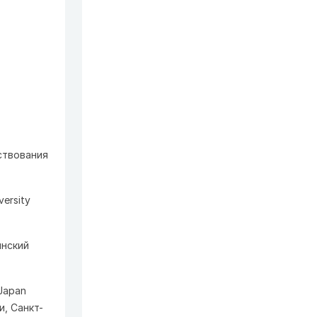
ствования
versity
инский
 Japan
и, Санкт-