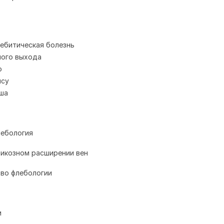
ебитическая болезнь
ного выхода
о
ясу
ша
лебология
рикозном расширении вен
 во флебологии
и