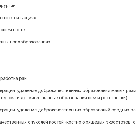
ирургии
ренных ситуациях
осшем ногте
жных новообразованиях
бработка ран
ерации: удаление доброкачественных образований малых раз
атерома и др. мягкотканные образования шеи и ротоглотки)
ерации: удаление доброкачественных образований средних р
ачественных опухолей костей (костно-хрящевых экзостозов, 