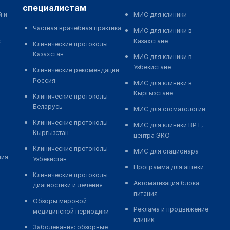
специалистам
й и
МИС для клиники
Частная врачебная практика
МИС для клиники в
к
Казахстане
Клинические протоколы
Казахстан
МИС для клиники в
Узбекистане
Клинические рекомендации
Россия
МИС для клиники в
Кыргызстане
Клинические протоколы
Беларусь
МИС для стоматологии
Клинические протоколы
МИС для клиники ВРТ,
Кыргызстан
центра ЭКО
Клинические протоколы
МИС для стационара
ния
Узбекистан
Программа для аптеки
Клинические протоколы
Автоматизация блока
диагностики и лечения
питания
Обзоры мировой
Реклама и продвижение
медицинской периодики
клиник
Заболевания: обзорные