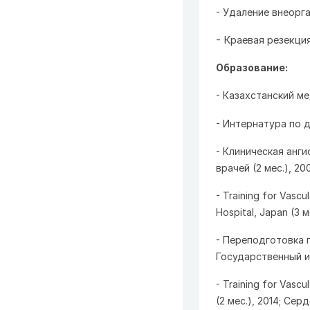
- Удаление внеорг
- Краевая резекци
Образование:
- Казахстанский м
- Интернатура по д
- Клиническая анг
врачей (2 мес.), 20
- Training for Vascu
Hospital, Japan (3
м
- Переподготовка 
Государственный и
- Training for Vasc
(2
мес
.), 2014;
Серд