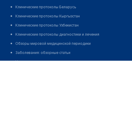
Клинические протоколы Беларусь
Клинические протоколы Кыргызстан
Клинические протоколы Узбекистан
Клинические протоколы диагностики и лечения
Обзоры мировой медицинской периодики
Заболевания: обзорные статьи
Новости здравоохранения
Закенбаева Меруерт Мураткызы
Медикаменты
Лабораторные показатели
Медицинские термины
Мобильные приложения
клиникам
МИС для клиники
МИС для клиники в Казахстане