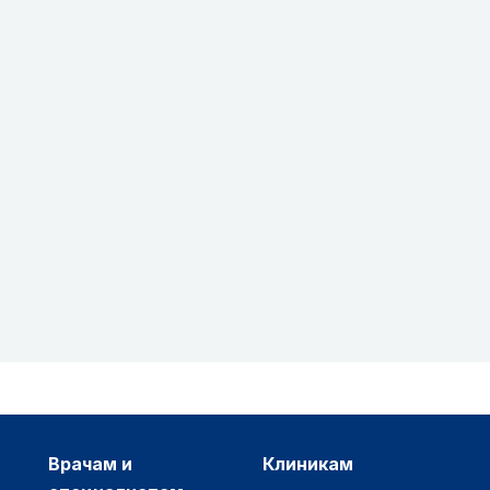
врачам и
клиникам