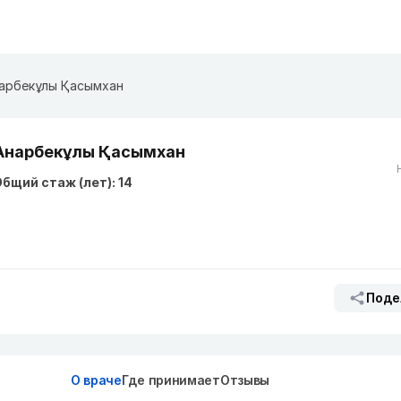
арбекұлы Қасымхан
Анарбекұлы Қасымхан
бщий стаж (лет): 14
Поде
О враче
Где принимает
Отзывы