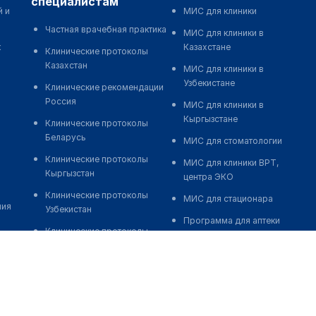
специалистам
й и
МИС для клиники
Частная врачебная практика
МИС для клиники в
к
Казахстане
Клинические протоколы
Казахстан
МИС для клиники в
Узбекистане
Клинические рекомендации
Россия
МИС для клиники в
Кыргызстане
Клинические протоколы
Беларусь
МИС для стоматологии
Клинические протоколы
МИС для клиники ВРТ,
Кыргызстан
центра ЭКО
Клинические протоколы
МИС для стационара
ния
Узбекистан
Программа для аптеки
Клинические протоколы
Автоматизация блока
диагностики и лечения
питания
Обзоры мировой
Реклама и продвижение
медицинской периодики
клиник
Заболевания: обзорные
Разработка сайта клиники