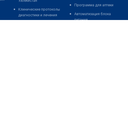
Узбекистан
Программа для аптеки
Клинические протоколы
Автоматизация блока
диагностики и лечения
питания
Обзоры мировой
Реклама и продвижение
медицинской периодики
клиник
Заболевания: обзорные
Разработка сайта клиники
статьи
Разработка сайта клиники в
Новости здравоохранения
России
Медикаменты
Разработка сайта клиники в
Лабораторные показатели
Казахстане
Медицинские термины
Разработка сайта клиники в
Беларуси
Мобильные приложения
Разработка сайта клиники в
Кыргызстане
Разработка сайта клиники в
Узбекистане
о нас
medelement global