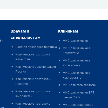
врачам и
клиникам
специалистам
й и
МИС для клиники
Частная врачебная практика
МИС для клиники в
к
Казахстане
Клинические протоколы
Казахстан
МИС для клиники в
Узбекистане
Клинические рекомендации
Россия
МИС для клиники в
Кыргызстане
Клинические протоколы
Беларусь
МИС для стоматологии
Клинические протоколы
МИС для клиники ВРТ,
Кыргызстан
центра ЭКО
Клинические протоколы
МИС для стационара
ния