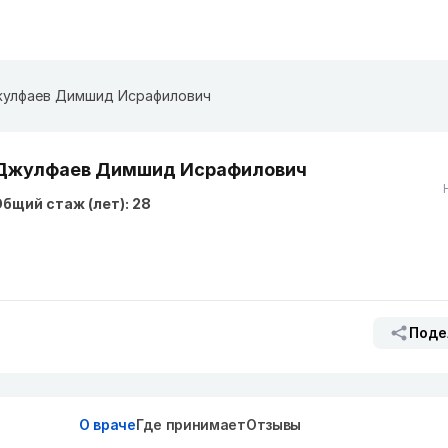
улфаев Димшид Исрафилович
Джулфаев Димшид Исрафилович
бщий стаж (лет): 28
Поде
О враче
Где принимает
Отзывы