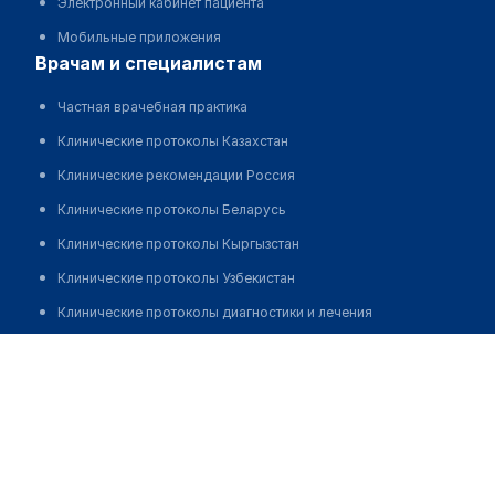
Электронный кабинет пациента
Мобильные приложения
врачам и специалистам
Частная врачебная практика
Клинические протоколы Казахстан
Клинические рекомендации Россия
Клинические протоколы Беларусь
Клинические протоколы Кыргызстан
Клинические протоколы Узбекистан
Клинические протоколы диагностики и лечения
Обзоры мировой медицинской периодики
Адиева Нурдита Михайловна
Заболевания: обзорные статьи
Запись
Новости здравоохранения
Медикаменты
Лабораторные показатели