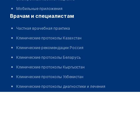
Мобильные приложения
врачам и специалистам
Частная врачебная практика
Клинические протоколы Казахстан
Клинические рекомендации Россия
Клинические протоколы Беларусь
Клинические протоколы Кыргызстан
Клинические протоколы Узбекистан
Клинические протоколы диагностики и лечения
Обзоры мировой медицинской периодики
Маналиева Айслу Жулдановна
Заболевания: обзорные статьи
Новости здравоохранения
Медикаменты
Лабораторные показатели