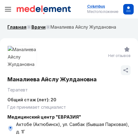
Columbus
Местоположение
Главная
Врачи
Маналиева Айслу Жулдановна
Нет отзывов
Маналиева Айслу Жулдановна
Терапевт
Общий стаж (лет): 20
Где принимает специалист
Медицинский центр "ЕВРАЗИЯ"
Актобе (Актюбинск), ул. Саябак (бывшая Парковая),
д. 1Г