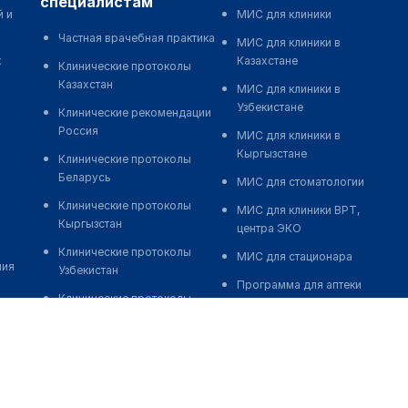
специалистам
й и
МИС для клиники
Частная врачебная практика
МИС для клиники в
к
Казахстане
Клинические протоколы
Казахстан
МИС для клиники в
Узбекистане
Клинические рекомендации
Россия
МИС для клиники в
Кыргызстане
Клинические протоколы
Беларусь
МИС для стоматологии
Клинические протоколы
МИС для клиники ВРТ,
Кыргызстан
центра ЭКО
Клинические протоколы
МИС для стационара
ния
Узбекистан
Программа для аптеки
Клинические протоколы
Автоматизация блока
диагностики и лечения
питания
Обзоры мировой
Реклама и продвижение
медицинской периодики
клиник
Заболевания: обзорные
Разработка сайта клиники