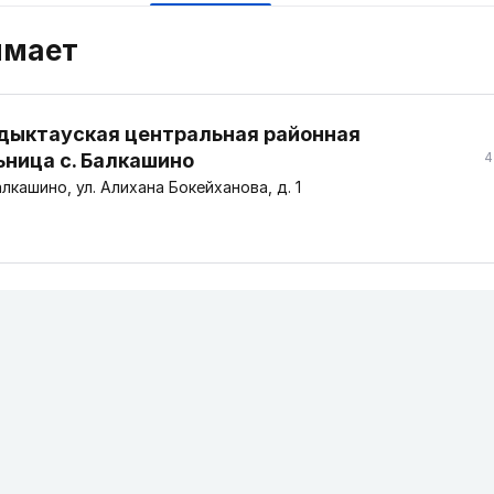
имает
дыктауская центральная районная
ьница с. Балкашино
4
лкашино, ул. Алихана Бокейханова, д. 1