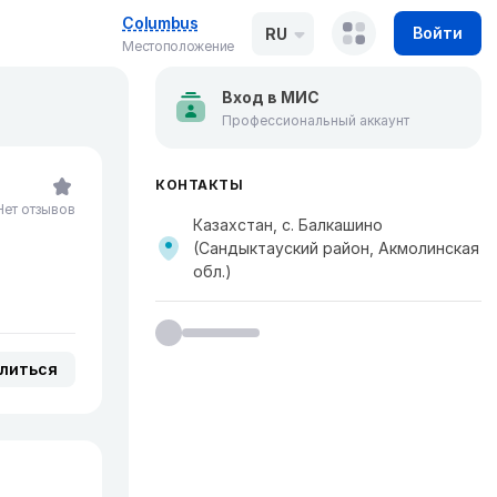
Columbus
Войти
RU
Местоположение
Вход в МИС
Профессиональный аккаунт
КОНТАКТЫ
Нет отзывов
Казахстан, с. Балкашино
(Сандыктауский район, Акмолинская
обл.)
литься