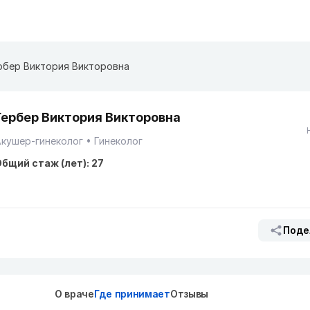
рбер Виктория Викторовна
Гербер Виктория Викторовна
кушер-гинеколог
Гинеколог
бщий стаж (лет): 27
Поде
О враче
Где принимает
Отзывы