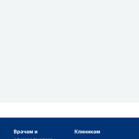
врачам и
клиникам