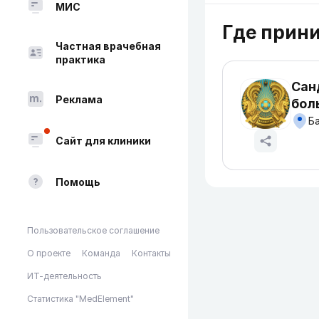
МИС
Где прин
Частная врачебная
практика
Сан
Реклама
бол
Ба
Сайт для клиники
Помощь
Пользовательское соглашение
О проекте
Команда
Контакты
ИТ-деятельность
Статистика "MedElement"