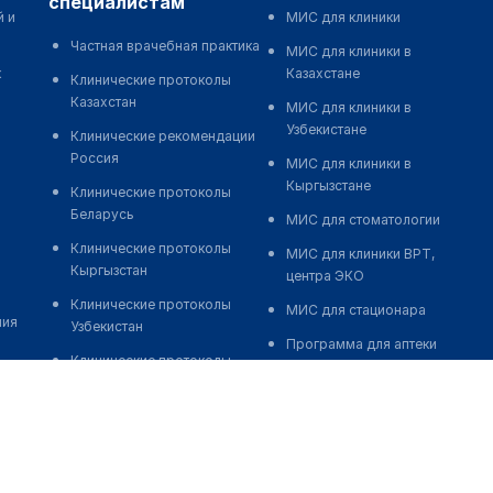
специалистам
й и
МИС для клиники
Частная врачебная практика
МИС для клиники в
к
Казахстане
Клинические протоколы
Казахстан
МИС для клиники в
Узбекистане
Клинические рекомендации
Россия
МИС для клиники в
Кыргызстане
Клинические протоколы
Беларусь
МИС для стоматологии
Клинические протоколы
МИС для клиники ВРТ,
Кыргызстан
центра ЭКО
Клинические протоколы
МИС для стационара
ния
Узбекистан
Программа для аптеки
Клинические протоколы
Автоматизация блока
диагностики и лечения
питания
Обзоры мировой
Реклама и продвижение
медицинской периодики
клиник
Заболевания: обзорные
Разработка сайта клиники