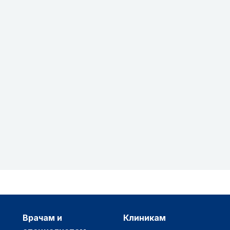
врачам и
клиникам