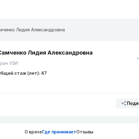
мченко Лидия Александровна
Самченко Лидия Александровна
Врач УЗИ
бщий стаж (лет): 47
Поде
О враче
Где принимает
Отзывы