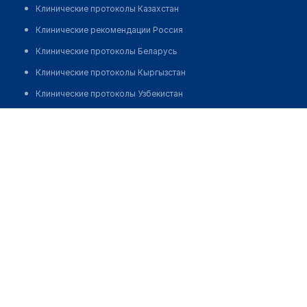
Клинические протоколы Казахстан
Клинические рекомендации Россия
Клинические протоколы Беларусь
Клинические протоколы Кыргызстан
Клинические протоколы Узбекистан
Клинические протоколы диагностики и лечения
Алиева Роза Елубаевна
Обзоры мировой медицинской периодики
Заболевания: обзорные статьи
Новости здравоохранения
Медикаменты
Лабораторные показатели
Медицинские термины
Мобильные приложения
клиникам
МИС для клиники