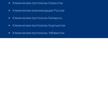
Клинические протоколы Казахстан
Клинические рекомендации Россия
Клинические протоколы Беларусь
Клинические протоколы Кыргызстан
Клинические протоколы Узбекистан
Клинические протоколы диагностики и лечения
Михайлова Инна Сергеевна
Обзоры мировой медицинской периодики
Заболевания: обзорные статьи
Новости здравоохранения
Медикаменты
Лабораторные показатели
Медицинские термины
Мобильные приложения
клиникам
МИС для клиники