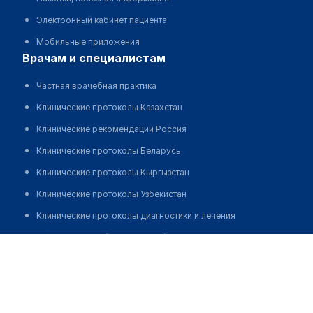
Электронный кабинет пациента
Мобильные приложения
врачам и специалистам
Частная врачебная практика
Клинические протоколы Казахстан
Клинические рекомендации Россия
Клинические протоколы Беларусь
Клинические протоколы Кыргызстан
Клинические протоколы Узбекистан
Клинические протоколы диагностики и лечения
Обзоры мировой медицинской периодики
Алимжанов Арман Ермекович
Заболевания: обзорные статьи
Новости здравоохранения
Медикаменты