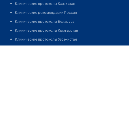
Клинические протоколы Казахстан
Клинические рекомендации Россия
Клинические протоколы Беларусь
Клинические протоколы Кыргызстан
Клинические протоколы Узбекистан
Клинические протоколы диагностики и лечения
Каратаева Шолпан
Обзоры мировой медицинской периодики
Заболевания: обзорные статьи
Новости здравоохранения
Медикаменты
Лабораторные показатели
Медицинские термины
Мобильные приложения
клиникам
МИС для клиники