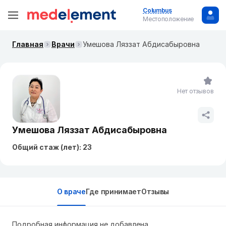
Columbus
Местоположение
Главная
Врачи
Умешова Ляззат Абдисабыровна
Нет отзывов
Умешова Ляззат Абдисабыровна
Общий стаж (лет): 23
О враче
Где принимает
Отзывы
Подробная информация не добавлена