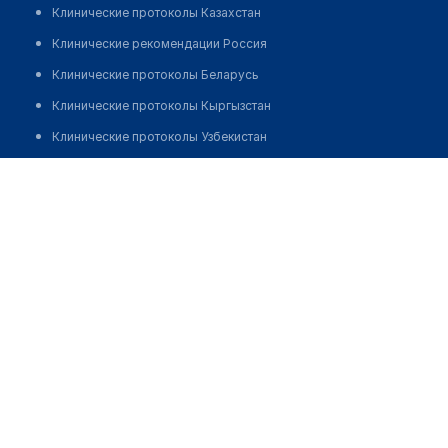
Клинические протоколы Казахстан
Клинические рекомендации Россия
Клинические протоколы Беларусь
Клинические протоколы Кыргызстан
Клинические протоколы Узбекистан
Клинические протоколы диагностики и лечения
Умешова Ляззат Абдисабыровна
Обзоры мировой медицинской периодики
Заболевания: обзорные статьи
Новости здравоохранения
Медикаменты
Лабораторные показатели
Медицинские термины
Мобильные приложения
клиникам
МИС для клиники