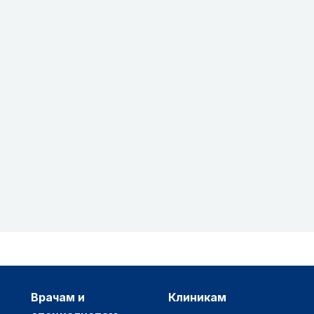
врачам и
клиникам