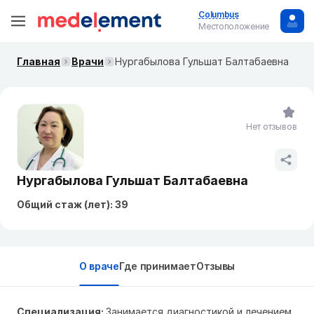
Columbus
Местоположение
Главная
Врачи
Нургабылова Гульшат Балтабаевна
Нет отзывов
Нургабылова Гульшат Балтабаевна
Общий стаж (лет): 39
О враче
Где принимает
Отзывы
Специализация:
Занимается диагностикой и лечением