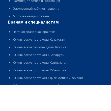
Памятки, полезная информация
Электронный кабинет пациента
Мобильные приложения
врачам и специалистам
Частная врачебная практика
Клинические протоколы Казахстан
Клинические рекомендации Россия
Клинические протоколы Беларусь
Клинические протоколы Кыргызстан
Клинические протоколы Узбекистан
Клинические протоколы диагностики и лечения
Обзоры мировой медицинской периодики
Нургабылова Гульшат Балтабаевна
Заболевания: обзорные статьи
Новости здравоохранения
Медикаменты