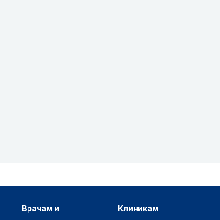
врачам и
клиникам