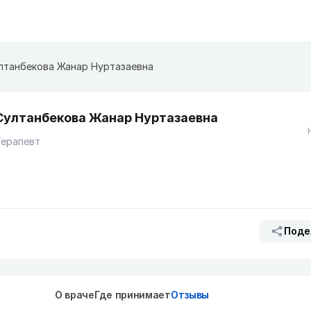
лтанбекова Жанар Нуртазаевна
Султанбекова Жанар Нуртазаевна
Терапевт
Поде
О враче
Где принимает
Отзывы