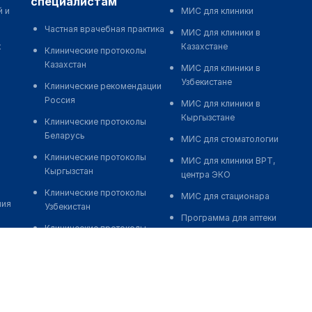
специалистам
й и
МИС для клиники
Частная врачебная практика
МИС для клиники в
к
Казахстане
Клинические протоколы
Казахстан
МИС для клиники в
Узбекистане
Клинические рекомендации
Россия
МИС для клиники в
Кыргызстане
Клинические протоколы
Беларусь
МИС для стоматологии
Клинические протоколы
МИС для клиники ВРТ,
Кыргызстан
центра ЭКО
Клинические протоколы
МИС для стационара
ния
Узбекистан
Программа для аптеки
Клинические протоколы
Автоматизация блока
диагностики и лечения
питания
Обзоры мировой
Реклама и продвижение
медицинской периодики
клиник
Заболевания: обзорные
Разработка сайта клиники