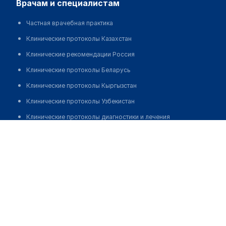
врачам и специалистам
Частная врачебная практика
Клинические протоколы Казахстан
Клинические рекомендации Россия
Клинические протоколы Беларусь
Клинические протоколы Кыргызстан
Клинические протоколы Узбекистан
Клинические протоколы диагностики и лечения
Бауетдинов Ринат Рафхатович
Обзоры мировой медицинской периодики
Заболевания: обзорные статьи
Новости здравоохранения
Медикаменты
Лабораторные показатели
Медицинские термины