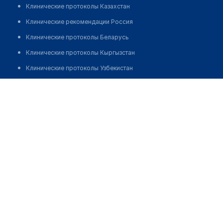
Клинические протоколы Казахстан
Клинические рекомендации Россия
Клинические протоколы Беларусь
Клинические протоколы Кыргызстан
Клинические протоколы Узбекистан
Клинические протоколы диагностики и лечения
Оразбаева Салтанат Ералиевна
Обзоры мировой медицинской периодики
Заболевания: обзорные статьи
Новости здравоохранения
Медикаменты
Лабораторные показатели
Медицинские термины
Мобильные приложения
клиникам
МИС для клиники