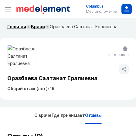
Columbus
Местоположение
Главная
Врачи
Оразбаева Салтанат Ералиевна
Нет отзывов
Оразбаева Салтанат Ералиевна
Общий стаж (лет): 19
О враче
Где принимает
Отзывы