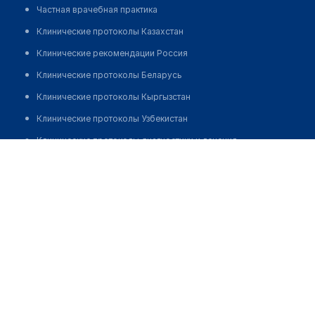
Частная врачебная практика
Клинические протоколы Казахстан
Клинические рекомендации Россия
Клинические протоколы Беларусь
Клинические протоколы Кыргызстан
Клинические протоколы Узбекистан
Клинические протоколы диагностики и лечения
Жуматаев Маханбет Муслимович
Обзоры мировой медицинской периодики
Заболевания: обзорные статьи
Новости здравоохранения
Медикаменты
Лабораторные показатели
Медицинские термины
Мобильные приложения
клиникам