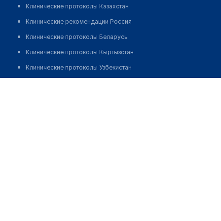
Клинические протоколы Казахстан
Клинические рекомендации Россия
Клинические протоколы Беларусь
Клинические протоколы Кыргызстан
Клинические протоколы Узбекистан
Клинические протоколы диагностики и лечения
Кошербаева Актолкын Полаткызы
Обзоры мировой медицинской периодики
Заболевания: обзорные статьи
Новости здравоохранения
Медикаменты
Лабораторные показатели
Медицинские термины
Мобильные приложения
клиникам
МИС для клиники