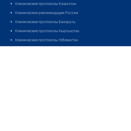
Клинические протоколы Казахстан
Клинические рекомендации Россия
Клинические протоколы Беларусь
Клинические протоколы Кыргызстан
Клинические протоколы Узбекистан
Клинические протоколы диагностики и лечения
Кенжибаева Жанна Тумурзаевна
Обзоры мировой медицинской периодики
Заболевания: обзорные статьи
Новости здравоохранения
Медикаменты
Лабораторные показатели
Медицинские термины
Мобильные приложения
клиникам
МИС для клиники