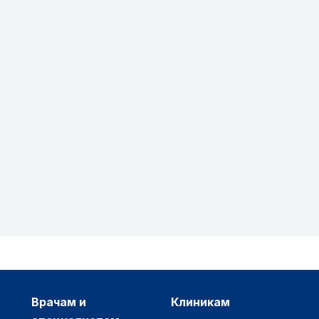
врачам и
клиникам