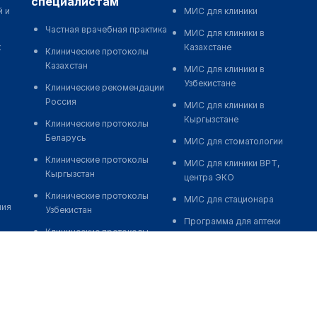
специалистам
й и
МИС для клиники
Частная врачебная практика
МИС для клиники в
к
Казахстане
Клинические протоколы
Казахстан
МИС для клиники в
Узбекистане
Клинические рекомендации
Россия
МИС для клиники в
Кыргызстане
Клинические протоколы
Беларусь
МИС для стоматологии
Клинические протоколы
МИС для клиники ВРТ,
Кыргызстан
центра ЭКО
Клинические протоколы
МИС для стационара
ния
Узбекистан
Программа для аптеки
Клинические протоколы
Автоматизация блока
диагностики и лечения
питания
Обзоры мировой
Реклама и продвижение
медицинской периодики
клиник
Заболевания: обзорные
Разработка сайта клиники