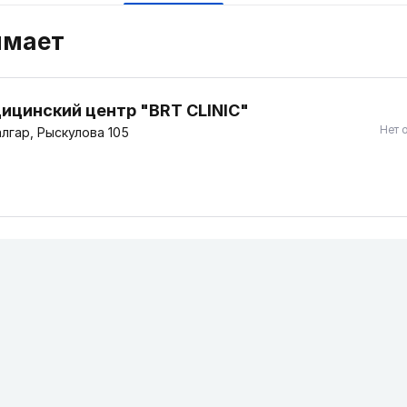
имает
ицинский центр "BRT CLINIC"
Нет 
лгар, Рыскулова 105