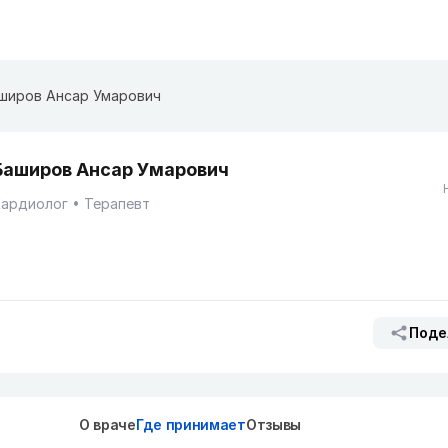
широв Ансар Умарович
Баширов Ансар Умарович
Кардиолог
Терапевт
Поде
О враче
Где принимает
Отзывы