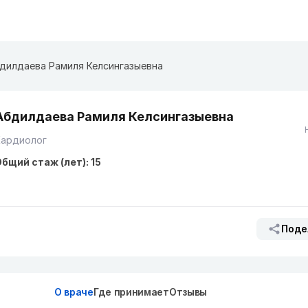
дилдаева Рамиля Келсингазыевна
Абдилдаева Рамиля Келсингазыевна
Кардиолог
бщий стаж (лет): 15
Поде
О враче
Где принимает
Отзывы