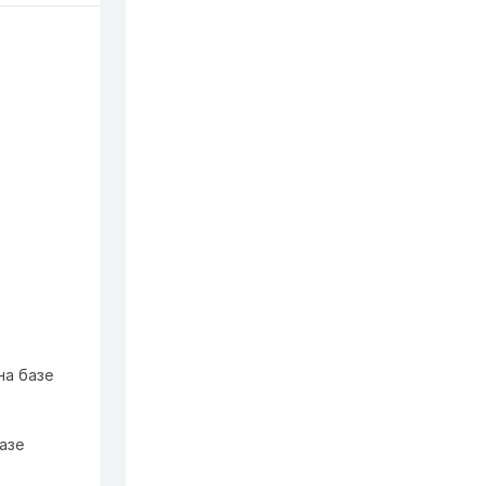
на базе
азе