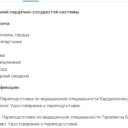
аний сердечно-сосудистой системы.
рача:
олезнь сердца
гипертония
тма
апряжения
рда
арный синдром
фикации:
г. - Переподготовка по медицинской специальности Кардиология 
олог. Удостоверение о переподготовке.
г. - Переподготовка по медицинской специальности Терапия на б
евт. Удостоверение о переподготовке.