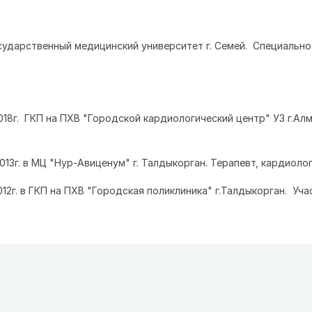
осударственный медицинский университет г. Семей. Специально
01.2018г. ГКП на ПХВ "Городской кардиологический центр" УЗ г.Ал
9.2013г. в МЦ "Нур-Авиценум" г. Талдыкорган. Терапевт, кардиолог
5.2012г. в ГКП на ПХВ "Городская поликлиника" г.Талдыкорган. Уч