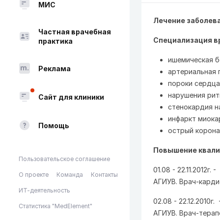
МИС
Лечение заболев
Частная врачебная
Специализация в
практика
ишемическая б
Реклама
артериальная 
пороки сердца
нарушения ри
Сайт для клиники
стенокардия н
инфаркт миока
Помощь
острый корон
Повышение квали
Пользовательское соглашение
01.08 - 22.11.2012
О проекте
Команда
Контакты
АГИУВ. Врач-карди
ИТ-деятельность
02.08 - 22.12.2010
Статистика "MedElement"
АГИУВ. Врач-терап