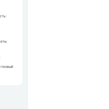
сть:
маты.
.
астковый