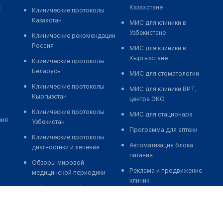
к
Казахстане
Клинические протоколы
Казахстан
МИС для клиники в
Узбекистане
Клинические рекомендации
Россия
МИС для клиники в
Кыргызстане
Клинические протоколы
Беларусь
МИС для стоматологии
Клинические протоколы
МИС для клиники ВРТ,
Кыргызстан
центра ЭКО
Клинические протоколы
МИС для стационара
ния
Узбекистан
Программа для аптеки
Клинические протоколы
Автоматизация блока
диагностики и лечения
питания
Обзоры мировой
Реклама и продвижение
медицинской периодики
клиник
Заболевания: обзорные
Разработка сайта клиники
статьи
Разработка сайта клиники в
Новости здравоохранения
России