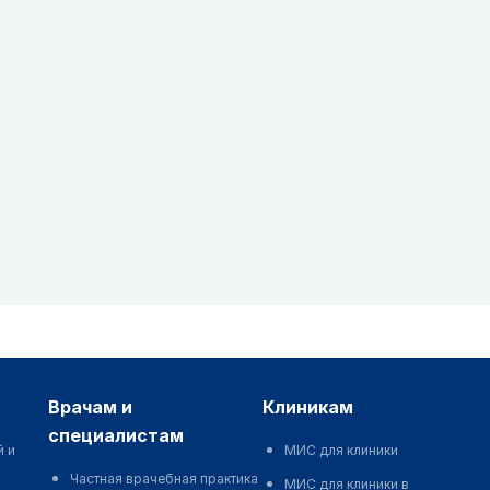
врачам и
клиникам
специалистам
й и
МИС для клиники
Частная врачебная практика
МИС для клиники в