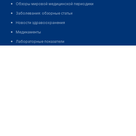
Обзоры мировой медицинской периодики
Заболевания: обзорные статьи
Новости здравоохранения
Медикаменты
Лабораторные показатели
Бекова Луиза Тарановна
Медицинские термины
Мобильные приложения
Запись
клиникам
МИС для клиники
МИС для клиники в Казахстане
МИС для клиники в Узбекистане
МИС для клиники в Кыргызстане
МИС для стоматологии
МИС для клиники ВРТ, центра ЭКО
МИС для стационара