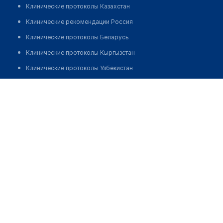
Клинические протоколы Казахстан
Клинические рекомендации Россия
Клинические протоколы Беларусь
Клинические протоколы Кыргызстан
Клинические протоколы Узбекистан
Клинические протоколы диагностики и лечения
Ким Ольга Леонидовна
Обзоры мировой медицинской периодики
Заболевания: обзорные статьи
Новости здравоохранения
Медикаменты
Лабораторные показатели
Медицинские термины
Мобильные приложения
клиникам
МИС для клиники