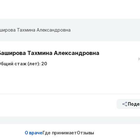
широва Тахмина Александровна
Баширова Тахмина Александровна
бщий стаж (лет): 20
Поде
О враче
Где принимает
Отзывы