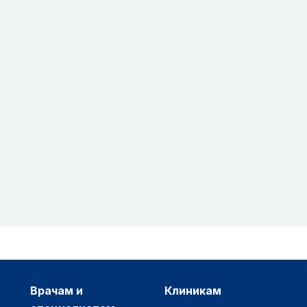
врачам и
клиникам