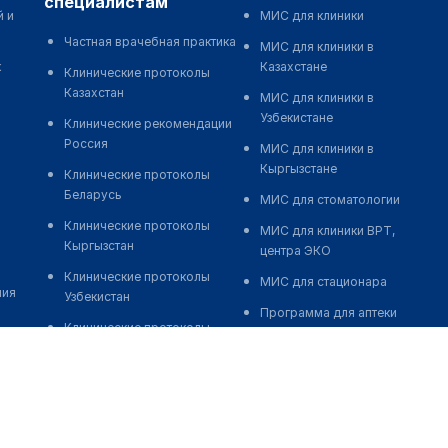
специалистам
й и
МИС для клиники
Частная врачебная практика
МИС для клиники в
к
Казахстане
Клинические протоколы
Казахстан
МИС для клиники в
Узбекистане
Клинические рекомендации
Россия
МИС для клиники в
Кыргызстане
Клинические протоколы
Беларусь
МИС для стоматологии
Клинические протоколы
МИС для клиники ВРТ,
Кыргызстан
центра ЭКО
Клинические протоколы
МИС для стационара
ния
Узбекистан
Программа для аптеки
Клинические протоколы
Автоматизация блока
диагностики и лечения
питания
Обзоры мировой
Реклама и продвижение
медицинской периодики
клиник
Заболевания: обзорные
Разработка сайта клиники