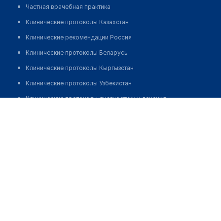
Частная врачебная практика
Клинические протоколы Казахстан
Клинические рекомендации Россия
Клинические протоколы Беларусь
Клинические протоколы Кыргызстан
Клинические протоколы Узбекистан
Клинические протоколы диагностики и лечения
Киктев Илья Юрьевич
Обзоры мировой медицинской периодики
Заболевания: обзорные статьи
Новости здравоохранения
Медикаменты
Лабораторные показатели
Медицинские термины
Мобильные приложения
клиникам