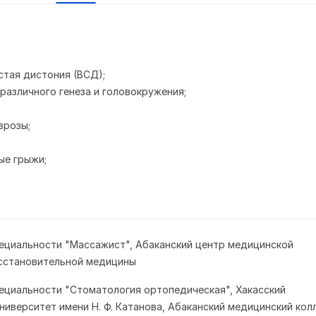
стая дистония (ВСД);
различного генеза и головокружения;
врозы;
ые грыжи;
ециальности "Массажист", Абаканский центр медицинской
осстановительной медицины
ециальности "Стоматология ортопедическая", Хакасский
ниверситет имени Н. Ф. Катанова, Абаканский медицинский ко