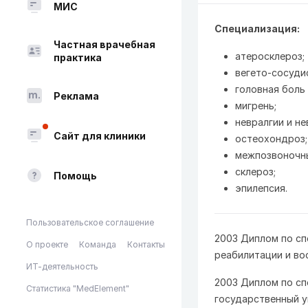
МИС
Специализация:
Частная врачебная
атеросклероз;
практика
вегето-сосуди
головная боль 
Реклама
мигрень;
невралгии и не
Сайт для клиники
остеохондроз;
межпозвоночн
склероз;
Помощь
эпилепсия.
Пользовательское соглашение
2003 Диплом по сп
О проекте
Команда
Контакты
реабилитации и в
ИТ-деятельность
2003 Диплом по сп
Статистика "MedElement"
государственный у