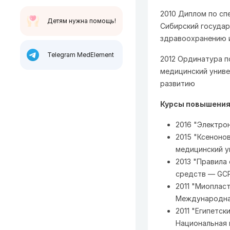
2010 Диплом по сп
Детям нужна помощь!
Сибирский государ
здравоохранению и
Telegram MedElement
2012 Ординатура п
медицинский униве
развитию
Курсы повышения
2016 "Электро
2015 "Ксеноно
медицинский у
2013 "Правила
средств — GCP
2011 "Миоплас
Международна
2011 "Египетс
Национальная 