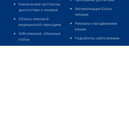
Клинические протоколы
Автоматизация блока
диагностики и лечения
питания
Обзоры мировой
Реклама и продвижение
медицинской периодики
клиник
Заболевания: обзорные
Разработка сайта клиники
статьи
Разработка сайта клиники в
Новости здравоохранения
России
Медикаменты
Разработка сайта клиники в
Лабораторные показатели
Казахстане
Медицинские термины
Разработка сайта клиники в
Беларуси
Мобильные приложения
Разработка сайта клиники в
Кыргызстане
Разработка сайта клиники в
Узбекистане
о нас
medelement global