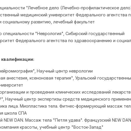
ециальности "Лечебное дело (Лечебно-профилактическое дело)
ственный медицинский университет Федерального агентства 
 социальному развитию, лечебный факультет
о специальности "Неврология", Сибирский государственный
рситет Федерального агентства по здравоохранению и социа
 квалификации:
нейромиография", Научный центр неврологии
вая анестезия, ксеноновая терапия", Уральский государственн
ниверситет
 организации и проведения клинических исследований лекарст
", Научный центр экспертизы средств медицинского примене
тика лица. Миопластика тела. Фитнес-формирующий массаж тел
я школа СПА
кий NEW DAN. Массаж тела "Петля удава". Французский NEW DAN
компания красоты, учебный центр "Восток-Запад"