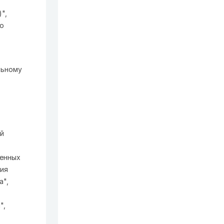
",
по
льному
ый
венных
ния
а",
",