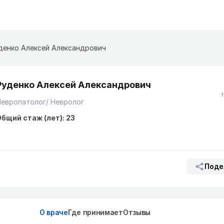
денко Алексей Александрович
Руденко Алексей Александрович
европатолог/ Невролог
бщий стаж (лет): 23
Поде
О враче
Где принимает
Отзывы