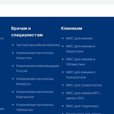
врачам и
клиникам
специалистам
й и
МИС для клиники
Частная врачебная практика
МИС для клиники в
к
Казахстане
Клинические протоколы
Казахстан
МИС для клиники в
Узбекистане
Клинические рекомендации
Россия
МИС для клиники в
Кыргызстане
Клинические протоколы
Беларусь
МИС для стоматологии
Клинические протоколы
МИС для клиники ВРТ,
Кыргызстан
центра ЭКО
Клинические протоколы
МИС для стационара
ния
Узбекистан
Программа для аптеки