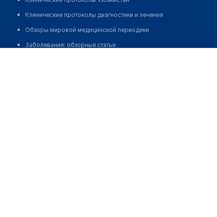
Клинические протоколы диагностики и лечения
Обзоры мировой медицинской периодики
Заболевания: обзорные статьи
Руденко Илья Владимирович
Новости здравоохранения
Медикаменты
Лабораторные показатели
Медицинские термины
Мобильные приложения
клиникам
МИС для клиники
МИС для клиники в Казахстане
МИС для клиники в Узбекистане
МИС для клиники в Кыргызстане
МИС для стоматологии