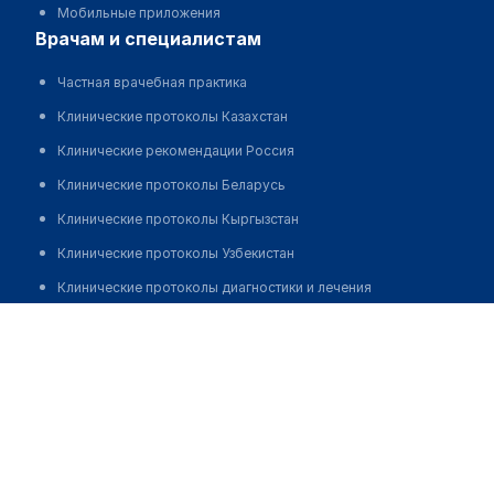
Мобильные приложения
врачам и специалистам
Частная врачебная практика
Клинические протоколы Казахстан
Клинические рекомендации Россия
Клинические протоколы Беларусь
Клинические протоколы Кыргызстан
Клинические протоколы Узбекистан
Клинические протоколы диагностики и лечения
Балташева Гайша Камаловна
Обзоры мировой медицинской периодики
Заболевания: обзорные статьи
Новости здравоохранения
Медикаменты
Лабораторные показатели
Медицинские термины