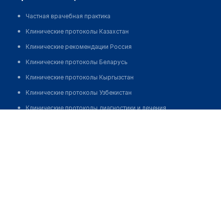
Частная врачебная практика
Клинические протоколы Казахстан
Клинические рекомендации Россия
Клинические протоколы Беларусь
Клинические протоколы Кыргызстан
Клинические протоколы Узбекистан
Клинические протоколы диагностики и лечения
Акпаева Танзиля Нуржановна
Обзоры мировой медицинской периодики
Заболевания: обзорные статьи
Новости здравоохранения
Медикаменты
Лабораторные показатели
Медицинские термины
Мобильные приложения