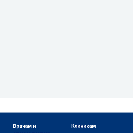
врачам и
клиникам