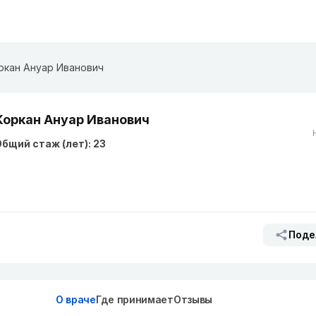
ркан Ануар Иванович
Коркан Ануар Иванович
бщий стаж (лет): 23
Поде
О враче
Где принимает
Отзывы