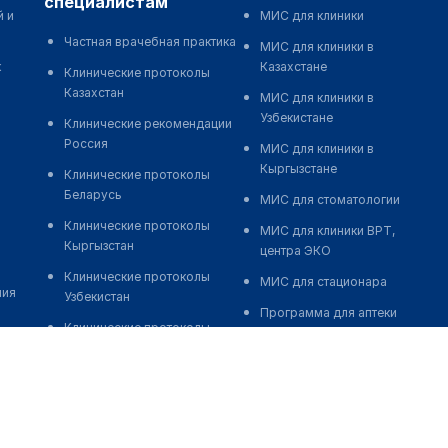
специалистам
й и
МИС для клиники
Частная врачебная практика
МИС для клиники в
к
Казахстане
Клинические протоколы
Казахстан
МИС для клиники в
Узбекистане
Клинические рекомендации
Россия
МИС для клиники в
Кыргызстане
Клинические протоколы
Беларусь
МИС для стоматологии
Клинические протоколы
МИС для клиники ВРТ,
Кыргызстан
центра ЭКО
Клинические протоколы
МИС для стационара
ния
Узбекистан
Программа для аптеки
Клинические протоколы
Автоматизация блока
диагностики и лечения
питания
Обзоры мировой
Реклама и продвижение
медицинской периодики
клиник
Заболевания: обзорные
Разработка сайта клиники