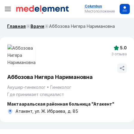
Columbus
Местоположение
Главная
Врачи
Аббозова Нигяра Наримановна
5.0
3 отзыва
Аббозова Нигяра Наримановна
Акушер-гинеколог
Гинеколог
Где принимает специалист
Мактааральская районная больница "Атакент"
Атакент, ул. Ж. Ибраева, д. 85