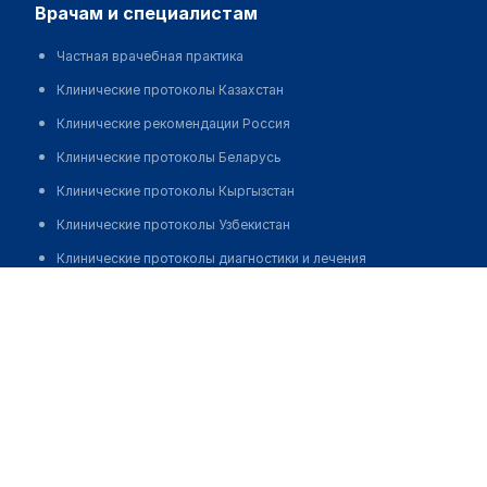
врачам и специалистам
Частная врачебная практика
Клинические протоколы Казахстан
Клинические рекомендации Россия
Клинические протоколы Беларусь
Клинические протоколы Кыргызстан
Клинические протоколы Узбекистан
Клинические протоколы диагностики и лечения
Аббозова Нигяра Наримановна
Обзоры мировой медицинской периодики
Заболевания: обзорные статьи
Новости здравоохранения
Медикаменты
Лабораторные показатели
Медицинские термины