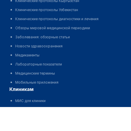
Клинические протоколы Кыргызстан
Клинические протоколы Узбекистан
Клинические протоколы диагностики и лечения
Обзоры мировой медицинской периодики
Заболевания: обзорные статьи
Новости здравоохранения
Медикаменты
Лабораторные показатели
Медицинские термины
Мобильные приложения
клиникам
МИС для клиники
МИС для клиники в Казахстане
Черненко Наталия Игоревна
МИС для клиники в Узбекистане
МИС для клиники в Кыргызстане