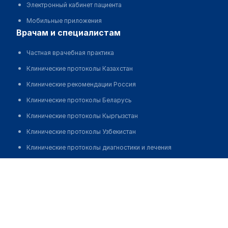
Электронный кабинет пациента
Мобильные приложения
врачам и специалистам
Частная врачебная практика
Клинические протоколы Казахстан
Клинические рекомендации Россия
Клинические протоколы Беларусь
Клинические протоколы Кыргызстан
Клинические протоколы Узбекистан
Клинические протоколы диагностики и лечения
Обзоры мировой медицинской периодики
Избасарова Салтанат Оразалиевна
Заболевания: обзорные статьи
Новости здравоохранения
Медикаменты
Лабораторные показатели