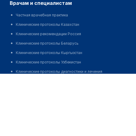
врачам и специалистам
Частная врачебная практика
Клинические протоколы Казахстан
Клинические рекомендации Россия
Клинические протоколы Беларусь
Клинические протоколы Кыргызстан
Клинические протоколы Узбекистан
Клинические протоколы диагностики и лечения
Касимова Гульзада Конисбековна
Обзоры мировой медицинской периодики
Заболевания: обзорные статьи
Новости здравоохранения
Медикаменты
Лабораторные показатели
Медицинские термины